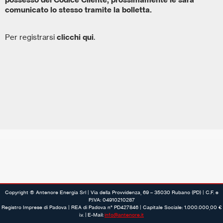
comunicato lo stesso tramite la bolletta.
Per registrarsi
clicchi qui
.
Copyright © Antenore Energia Srl | Via della Provvidenza, 69 – 35030 Rubano (PD) | C.F. e
P.IVA: 04910210287
Registro Imprese di Padova | REA di Padova n° PD427846 | Capitale Sociale: 1.000.000,00 €
i.v. | E-Mail:
info@antenore.it